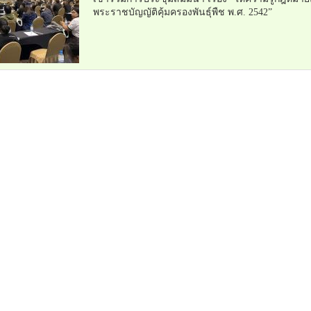
พระราชบัญญัติคุ้มครองพันธุ์พืช พ.ศ. 2542”