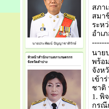
สภาเ
สมาช
ระหว
อำเภอ
-------
นายประพัฒน์ ปัญญาชาติรักษ์
นายป
หัวหน้าสำนักงานสภาเกษตรกร
พร้อ
จังหวัดลำปาง
จังห
เข้า
ชาติ 
1. พ
กรณี