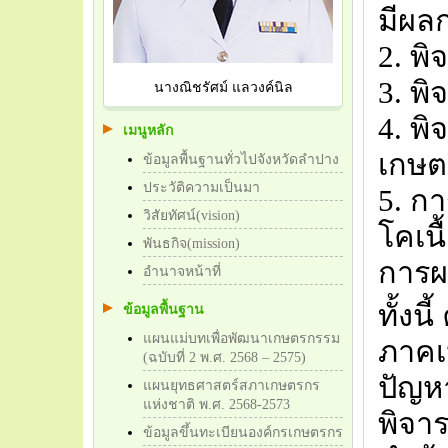
มีผล
2. พ
3. พ
นางณิชรัศม์ แลวงค์นิล
4. พ
เมนูหลัก
เกษต
ข้อมูลพื้นฐานทั่วไปจังหวัดลำปาง
ประวัติความเป็นมา
5. ก
วิสัยทัศน์(vision)
โคเน
พันธกิจ(mission)
การผ
อำนาจหน้าที่
ทั้ง
ข้อมูลพื้นฐาน
แผนแม่บทเพื่อพัฒนาเกษตรกรรม
ภาคเ
(ฉบับที่ 2 พ.ศ. 2568 – 2575)
ปัญห
แผนยุทธศาสตร์สภาเกษตรกร
แห่งชาติ พ.ศ. 2568-2573
พิจา
ข้อมูลขึ้นทะเบียนองค์กรเกษตรกร