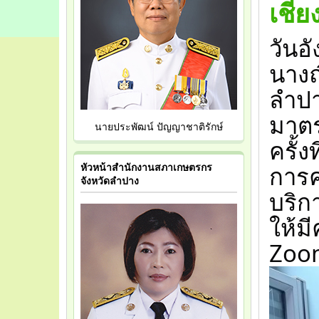
เชียง
วันอ
นางณ
ลำป
มาตร
นายประพัฒน์ ปัญญาชาติรักษ์
ครั้
การค
หัวหน้าสำนักงานสภาเกษตรกร
จังหวัดลำปาง
บริก
ให้ม
Zoo