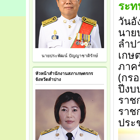
ระท
วันอ
นายป
ลำปา
เกษต
นายประพัฒน์ ปัญญาชาติรักษ์
ภาคร
(กรอ.
หัวหน้าสำนักงานสภาเกษตรกร
จังหวัดลำปาง
ปีงบ
ราชก
ราชก
ประช