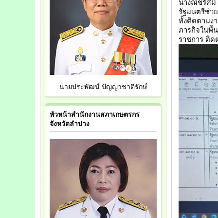
นางณิชรัศม์
รัฐมนตรีช่ว
ทั้งติดตาม
ภารกิจในพื้
ราชการ ติด
นายประพัฒน์ ปัญญาชาติรักษ์
หัวหน้าสำนักงานสภาเกษตรกร
จังหวัดลำปาง