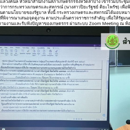
 แลวงค์นิล หัวหน้าสำนักงานสภาเกษตรกรจังหวัดลำปาง เข้าร่วมประช
ยว่าการกระทรวงเกษตรและสหกรณ์ (นางสาวปิยะรัฐชย์ ติยะไพรัช) เพื่
งานตามนโยบายของรัฐบาล ทั้งนี้ กระทรวงเกษตรและสหกรณ์ได้มอบหมา
นที่พิจารณาเสนอจุดดูงาน ตามประเด็นตรวจราชการสำคัญ เพื่อให้รัฐม
ตามงานและรับฟังปัญหาของเกษตรกร ผ่านระบบ Zoom Meeting ณ ห้