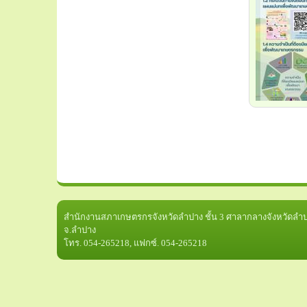
สำนักงานสภาเกษตรกรจังหวัดลำปาง ชั้น 3 ศาลากลางจังหวัดลำปา
จ.ลำปาง
โทร. 054-265218, แฟกซ์. 054-265218